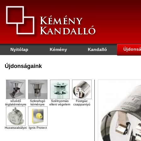
Újdons
Nyitólap
Kémény
Kandalló
Újdonságaink
sővédő
Szikrafogó
Szélnyomás
Füstgáz
téglakéményre
kéményre
elleni végelem
csappantyú
Huzatszabályzó
Ignis Protect